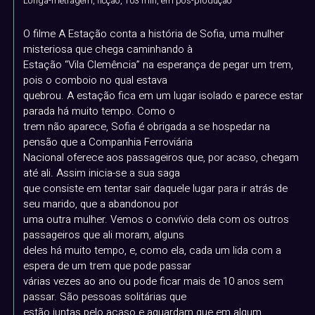
Longa-metragem, ficção, 103 min, em pós-produção
O filme A Estação conta a história de Sofia, uma mulher
misteriosa que chega caminhando à
Estação “Vila Clemência” na esperança de pegar um trem,
pois o comboio no qual estava
quebrou. A estação fica em um lugar isolado e parece estar
parada há muito tempo. Como o
trem não aparece, Sofia é obrigada a se hospedar na
pensão que a Companhia Ferroviária
Nacional oferece aos passageiros que, por acaso, chegam
até ali. Assim inicia-se a sua saga
que consiste em tentar sair daquele lugar para ir atrás de
seu marido, que a abandonou por
uma outra mulher. Vemos o convívio dela com os outros
passageiros que ali moram, alguns
deles há muito tempo, e, como ela, cada um lida com a
espera de um trem que pode passar
várias vezes ao ano ou pode ficar mais de 10 anos sem
passar. São pessoas solitárias que
estão juntas pelo acaso e aguardam que em algum