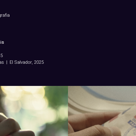
rafia
is
25
as | El Salvador, 2025